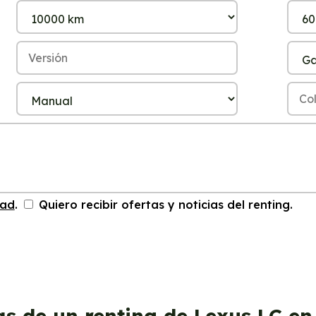
dad
.
Quiero recibir ofertas y noticias del renting.
as de un renting de Lexus LC en