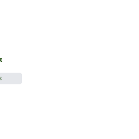
€
 €
€