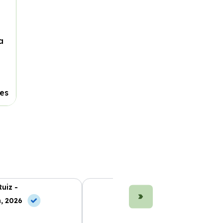
a
tes
uiz -
Marta Fernández -
, 2026
10 Jun, 2026