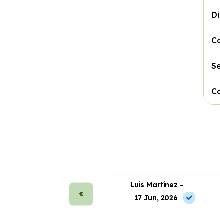
D
C
S
C
ura Sánchez -
Luis Martínez -
 Jul, 2026
17 Jun, 2026