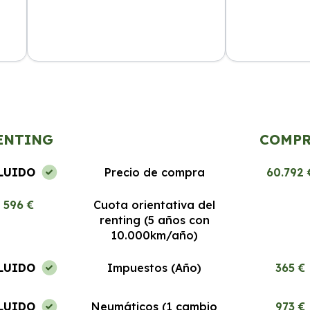
El servicio es excepcional, los coches
Segura Renting
a
nuevos y el proceso de renting es
desde el prime
muy fácil. Estoy encantada.
Recomendable 
ENTING
COMP
LUIDO
Precio de compra
60.792 
596 €
Cuota orientativa del
renting (5 años con
10.000km/año)
LUIDO
Impuestos (Año)
365 €
LUIDO
Neumáticos (1 cambio
973 €