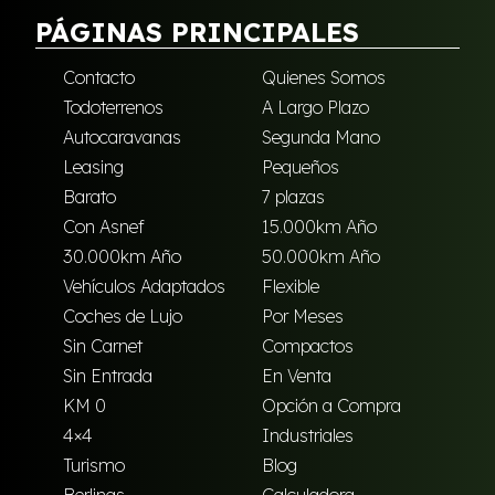
PÁGINAS PRINCIPALES
Contacto
Quienes Somos
Todoterrenos
A Largo Plazo
Autocaravanas
Segunda Mano
Leasing
Pequeños
Barato
7 plazas
Con Asnef
15.000km Año
30.000km Año
50.000km Año
Vehículos Adaptados
Flexible
Coches de Lujo
Por Meses
Sin Carnet
Compactos
Sin Entrada
En Venta
KM 0
Opción a Compra
4×4
Industriales
Turismo
Blog