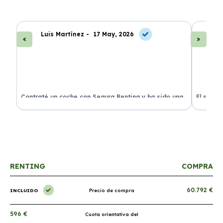
Luis Martínez -
17 May, 2026
A
ra
Contraté un coche con Segura Renting y ha sido una
El servi
experiencia fantástica. Todo incluido y sin sorpresas.
proceso 
RENTING
COMPRA
60.792 €
INCLUIDO
Precio de compra
596 €
Cuota orientativa del