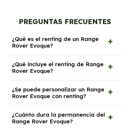
PREGUNTAS FRECUENTES
¿Qué es el renting de un Range
Rover Evoque?
El renting de un Range Rover Evoque es un
¿Qué incluye el renting de Range
contrato de alquiler a largo plazo en el que
Rover Evoque?
pagas una cuota mensual fija por el uso del
coche durante un periodo determinado,
El renting incluye el uso y disfrute del coche,
generalmente entre 2 y 5 años.
¿Se puede personalizar un Range
seguro a todo riesgo, mantenimiento,
Rover Evoque con renting?
reparaciones, impuestos, asistencia en
carretera y gestión de la documentación.
Sí, puedes personalizar el coche con ciertas
¿Cuánto dura la permanencia del
opciones y equipamiento adicional, siempre y
Range Rover Evoque?
cuando lo pactes con la empresa de renting.