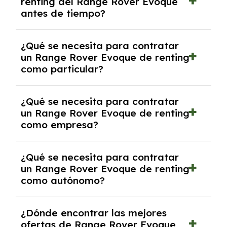
renting del Range Rover Evoque
salvo en casos que lo exija el proveedor
antes de tiempo?
debido al resultado del estudio de viabilidad
económica.
Generalmente, puedes rescindir el contrato,
¿Qué se necesita para contratar
pero puede haber penalizaciones por
un Range Rover Evoque de renting
cancelación anticipada. Es importante revisar
como particular?
las condiciones del contrato y hablar con un
experto que te asesore.
Se requiere DNI/NIE, justificante de ingresos
¿Qué se necesita para contratar
y, en algunos casos, una consulta de solvencia
un Range Rover Evoque de renting
crediticia y un pago inicial.
como empresa?
Necesitarás el CIF de la empresa,
¿Qué se necesita para contratar
documentación financiera y, en algunos
un Range Rover Evoque de renting
casos, un informe de solvencia de la empresa
como autónomo?
y un pago inicial.
Se necesita DNI/NIE, alta en el régimen de
¿Dónde encontrar las mejores
autónomos, justificante de ingresos y, en
ofertas de Range Rover Evoque