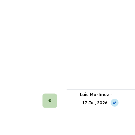
ra Sánchez -
Luis Martínez -
 Jun, 2026
17 Jul, 2026