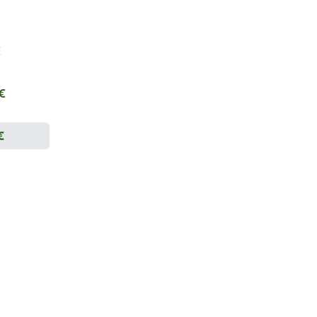
€
 €
€