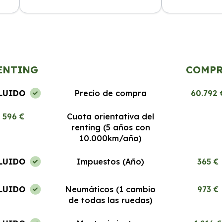
El servicio es excepcional, los coches
Segura Renting
a
nuevos y el proceso de renting es
desde el prime
muy fácil. Estoy encantada.
Recomendable 
ENTING
COMP
LUIDO
Precio de compra
60.792 
596 €
Cuota orientativa del
renting (5 años con
10.000km/año)
LUIDO
Impuestos (Año)
365 €
LUIDO
Neumáticos (1 cambio
973 €
de todas las ruedas)