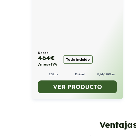
Desde:
464
€
Todo incluido
/mes+IVA
202cv
Diésel
8,6l/100km
VER PRODUCTO
Ventaja