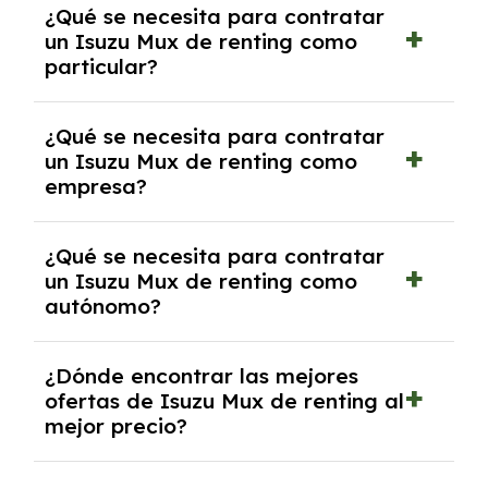
¿Qué se necesita para contratar
pero puede haber penalizaciones por
un Isuzu Mux de renting como
cancelación anticipada. Es importante revisar
particular?
las condiciones del contrato y hablar con un
experto que te asesore.
Se requiere DNI/NIE, justificante de ingresos
¿Qué se necesita para contratar
y, en algunos casos, una consulta de solvencia
un Isuzu Mux de renting como
crediticia y un pago inicial.
empresa?
Necesitarás el CIF de la empresa,
¿Qué se necesita para contratar
documentación financiera y, en algunos
un Isuzu Mux de renting como
casos, un informe de solvencia de la empresa
autónomo?
y un pago inicial.
Se necesita DNI/NIE, alta en el régimen de
¿Dónde encontrar las mejores
autónomos, justificante de ingresos y, en
ofertas de Isuzu Mux de renting al
algunos casos, un informe fiscal y un pago
mejor precio?
inicial.
En nuestra página web podrás encontrar las