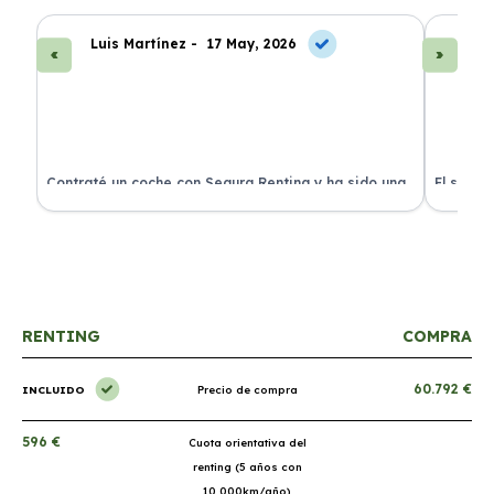
Luis Martínez -
17 May, 2026
A
ra
Contraté un coche con Segura Renting y ha sido una
El servi
experiencia fantástica. Todo incluido y sin sorpresas.
proceso 
RENTING
COMPRA
60.792 €
INCLUIDO
Precio de compra
596 €
Cuota orientativa del
renting (5 años con
10.000km/año)