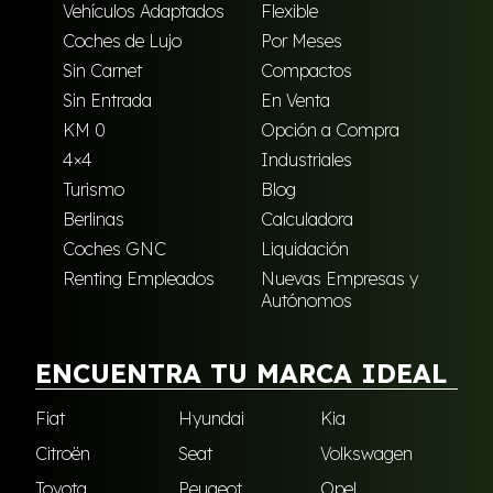
Vehículos Adaptados
Flexible
Coches de Lujo
Por Meses
Sin Carnet
Compactos
Sin Entrada
En Venta
KM 0
Opción a Compra
4×4
Industriales
Turismo
Blog
Berlinas
Calculadora
Coches GNC
Liquidación
Renting Empleados
Nuevas Empresas y
Autónomos
ENCUENTRA TU MARCA IDEAL
Fiat
Hyundai
Kia
Citroën
Seat
Volkswagen
Toyota
Peugeot
Opel