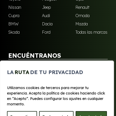
Nissan
Jeep
Renault
Cupra
Audi
Omoda
BMW
Dacia
Mazda
Skoda
Ford
Todas las marcas
ENCUÉNTRANOS
Puebla de Soto
San Javier
LA
RUTA
DE TU PRIVACIDAD
Sangonera Verde
Santa Cruz
Utilizamos cookies de terceros para mejorar tu
experiencia. Acepta la política de cookies haciendo click
© 2020 - 2026 Segura Renting
en “Acepto”. Puedes configurar los ajustes en cualquier
Aviso legal y Privacidad
|
Política de cookies
|
Términos
momento.