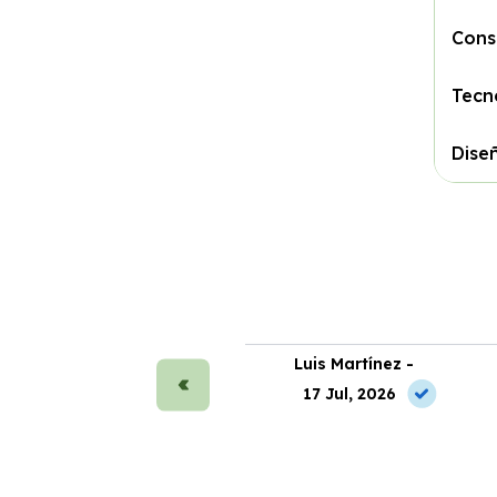
Con
Tecn
Dise
ra Sánchez -
Luis Martínez -
 May, 2026
17 Jul, 2026