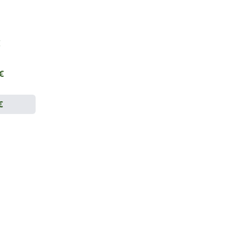
€
 €
€