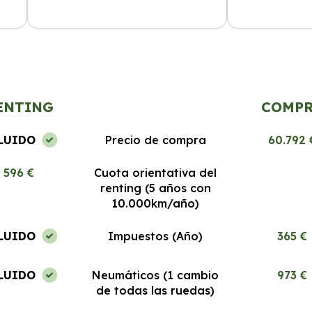
El servicio es excepcional, los coches
Segura Renting
a
nuevos y el proceso de renting es
desde el prime
muy fácil. Estoy encantada.
Recomendable 
ENTING
COMP
LUIDO
Precio de compra
60.792 
596 €
Cuota orientativa del
renting (5 años con
10.000km/año)
LUIDO
Impuestos (Año)
365 €
LUIDO
Neumáticos (1 cambio
973 €
de todas las ruedas)