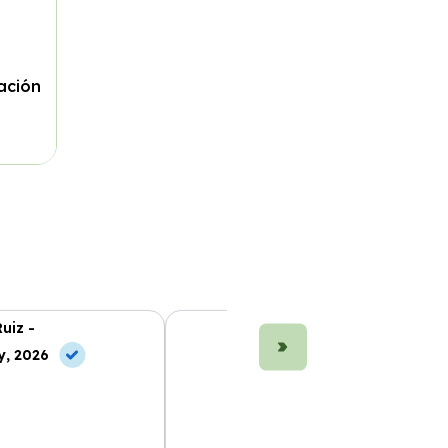
ación
uiz -
Marta Fernández -
y, 2026
10 May, 2026