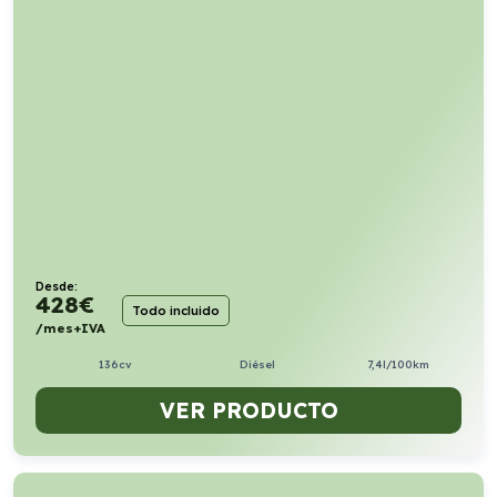
Desde:
428
€
Todo incluido
/mes+IVA
136cv
Diésel
7,4l/100km
VER PRODUCTO