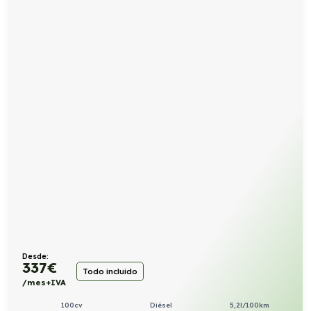
Desde:
337
€
Todo incluido
/mes+IVA
100cv
Diésel
5,2l/100km