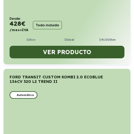
Desde:
428
€
Todo incluido
/mes+IVA
136cv
Diésel
7,4l/100km
VER PRODUCTO
FORD TRANSIT CUSTOM KOMBI 2.0 ECOBLUE
136CV 320 L2 TREND II
Automático