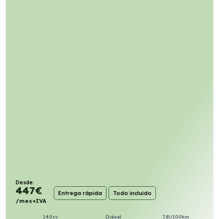
Desde:
447
€
Entrega rápida
Todo incluido
/mes+IVA
140cv
Diésel
7,8l/100km