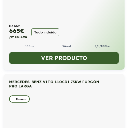
Desde:
665
€
Todo incluido
/mes+IVA
150cv
Diésel
8,1l/100km
VER PRODUCTO
MERCEDES-BENZ VITO 110CDI 75KW FURGÓN
PRO LARGA
Manual