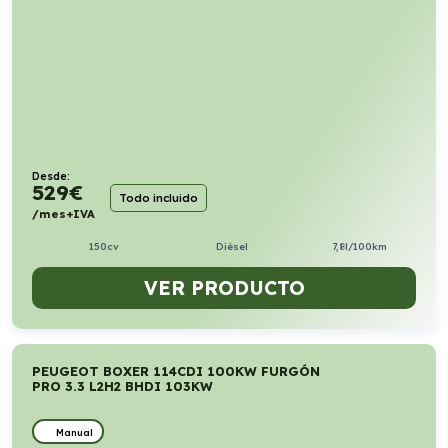
Desde:
529
€
Todo incluido
/mes+IVA
150cv
Diésel
7,8l/100km
VER PRODUCTO
PEUGEOT BOXER 114CDI 100KW FURGÓN
PRO 3.3 L2H2 BHDI 103KW
Manual