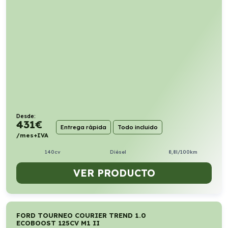
Desde:
431
€
Entrega rápida
Todo incluido
/mes+IVA
140cv
Diésel
8,8l/100km
VER PRODUCTO
FORD TOURNEO COURIER TREND 1.0
ECOBOOST 125CV M1 II