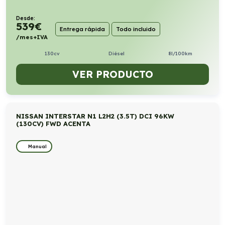
Desde:
539
€
Entrega rápida
Todo incluido
/mes+IVA
130cv
Diésel
8l/100km
VER PRODUCTO
NISSAN INTERSTAR N1 L2H2 (3.5T) DCI 96KW
(130CV) FWD ACENTA
Manual