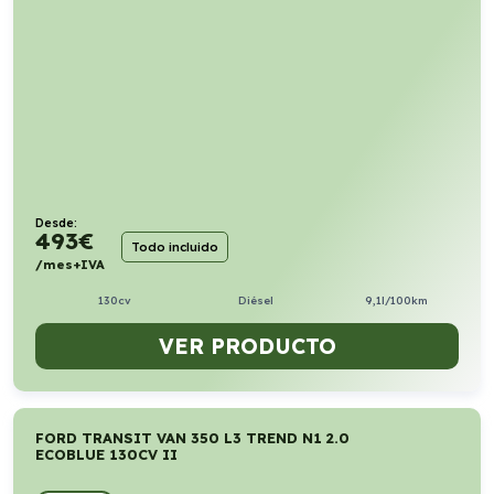
Desde:
493
€
Todo incluido
/mes+IVA
130cv
Diésel
9,1l/100km
VER PRODUCTO
FORD TRANSIT VAN 350 L3 TREND N1 2.0
ECOBLUE 130CV II