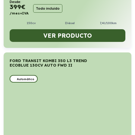
Desde:
399
€
Todo incluido
/mes+IVA
150cv
Diésel
7,4l/100km
VER PRODUCTO
FORD TRANSIT KOMBI 350 L3 TREND
ECOBLUE 130CV AUTO FWD II
Automático