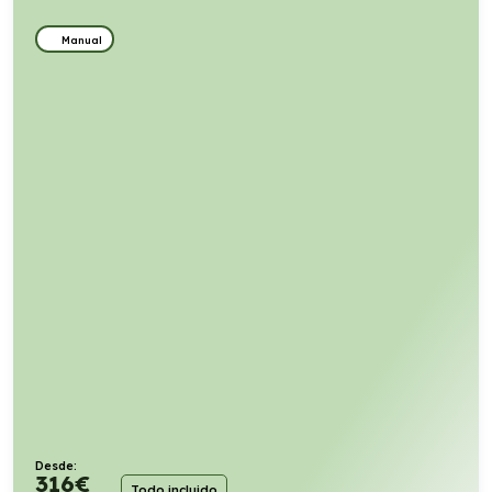
Manual
Desde:
316
€
Todo incluido