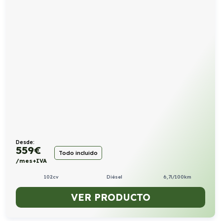
Desde:
559
€
Todo incluido
/mes+IVA
102cv
Diésel
6,7l/100km
VER PRODUCTO