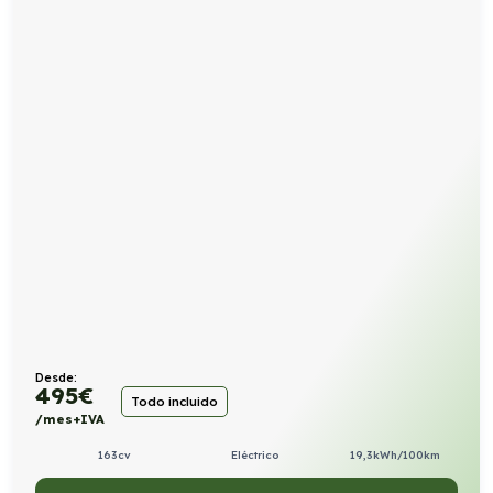
Desde:
495
€
Todo incluido
/mes+IVA
163cv
Eléctrico
19,3kWh/100km