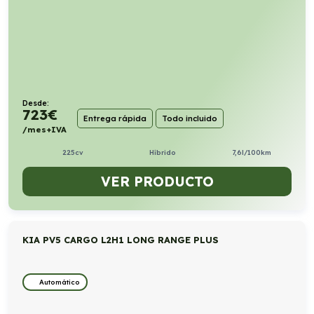
Desde:
723
€
Entrega rápida
Todo incluido
/mes+IVA
225cv
Híbrido
7,6l/100km
VER PRODUCTO
KIA PV5 CARGO L2H1 LONG RANGE PLUS
Automático