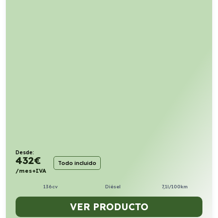
Desde:
432
€
Todo incluido
/mes+IVA
136cv
Diésel
7,1l/100km
VER PRODUCTO