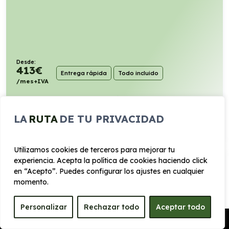
Desde:
413
€
Entrega rápida
Todo incluido
/mes+IVA
120cv
Diésel
6,6l/100km
LA
RUTA
DE TU PRIVACIDAD
VER PRODUCTO
Utilizamos cookies de terceros para mejorar tu
experiencia. Acepta la política de cookies haciendo click
PEUGEOT EXPERT FURGÓN STANDARD
BLUEHDI S&S
en “Acepto”. Puedes configurar los ajustes en cualquier
momento.
Manual
Personalizar
Rechazar todo
Aceptar todo
Pedir Presupuesto