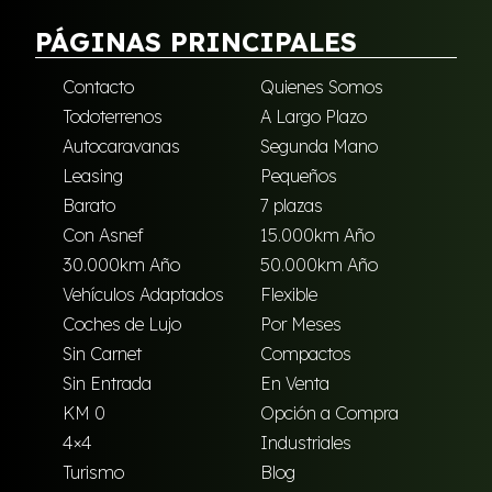
PÁGINAS PRINCIPALES
Contacto
Quienes Somos
Todoterrenos
A Largo Plazo
Autocaravanas
Segunda Mano
Leasing
Pequeños
Barato
7 plazas
Con Asnef
15.000km Año
30.000km Año
50.000km Año
Vehículos Adaptados
Flexible
Coches de Lujo
Por Meses
Sin Carnet
Compactos
Sin Entrada
En Venta
KM 0
Opción a Compra
4×4
Industriales
Turismo
Blog