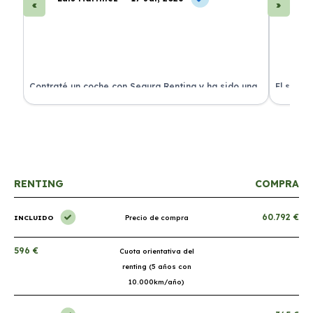
ra
Contraté un coche con Segura Renting y ha sido una
El servi
experiencia fantástica. Todo incluido y sin sorpresas.
proceso 
RENTING
COMPRA
60.792 €
INCLUIDO
Precio de compra
596 €
Cuota orientativa del
renting (5 años con
10.000km/año)