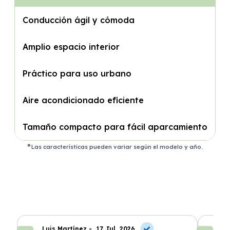
Conducción ágil y cómoda
Amplio espacio interior
Práctico para uso urbano
Aire acondicionado eficiente
Tamaño compacto para fácil aparcamiento
Las características pueden variar según el modelo y año.
Luis Martínez -
17 Jul, 2026
A