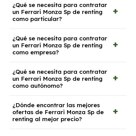
¿Qué se necesita para contratar
pero puede haber penalizaciones por
un Ferrari Monza Sp de renting
cancelación anticipada. Es importante revisar
como particular?
las condiciones del contrato y hablar con un
experto que te asesore.
Se requiere DNI/NIE, justificante de ingresos
¿Qué se necesita para contratar
y, en algunos casos, una consulta de solvencia
un Ferrari Monza Sp de renting
crediticia y un pago inicial.
como empresa?
Necesitarás el CIF de la empresa,
¿Qué se necesita para contratar
documentación financiera y, en algunos
un Ferrari Monza Sp de renting
casos, un informe de solvencia de la empresa
como autónomo?
y un pago inicial.
Se necesita DNI/NIE, alta en el régimen de
¿Dónde encontrar las mejores
autónomos, justificante de ingresos y, en
ofertas de Ferrari Monza Sp de
algunos casos, un informe fiscal y un pago
renting al mejor precio?
inicial.
En nuestra página web podrás encontrar las