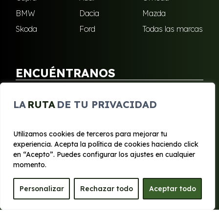
BMW
Dacia
Mazda
Skoda
Ford
Todas las marcas
ENCUÉNTRANOS
Puebla de Soto
San Javier
LA
RUTA
DE TU PRIVACIDAD
Sangonera Verde
Santa Cruz
Utilizamos cookies de terceros para mejorar tu
experiencia. Acepta la política de cookies haciendo click
© 2020 - 2026 Segura Renting
en “Acepto”. Puedes configurar los ajustes en cualquier
Aviso legal y Privacidad
|
Política de cookies
|
Términos
momento.
Personalizar
Rechazar todo
Aceptar todo