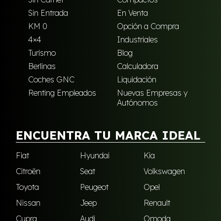
Sin Entrada
En Venta
KM 0
Opción a Compra
4×4
Industriales
Turismo
Blog
Berlinas
Calculadora
Coches GNC
Liquidación
Renting Empleados
Nuevas Empresas y
Autónomos
ENCUENTRA TU MARCA IDEAL
Fiat
Hyundai
Kia
Citroën
Seat
Volkswagen
Toyota
Peugeot
Opel
Nissan
Jeep
Renault
Cupra
Audi
Omoda