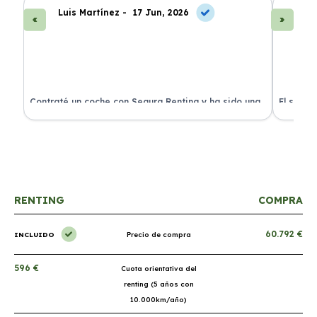
Luis Martínez -
17 Jun, 2026
A
ra
Contraté un coche con Segura Renting y ha sido una
El servi
experiencia fantástica. Todo incluido y sin sorpresas.
proceso 
RENTING
COMPRA
60.792 €
INCLUIDO
Precio de compra
596 €
Cuota orientativa del
renting (5 años con
10.000km/año)