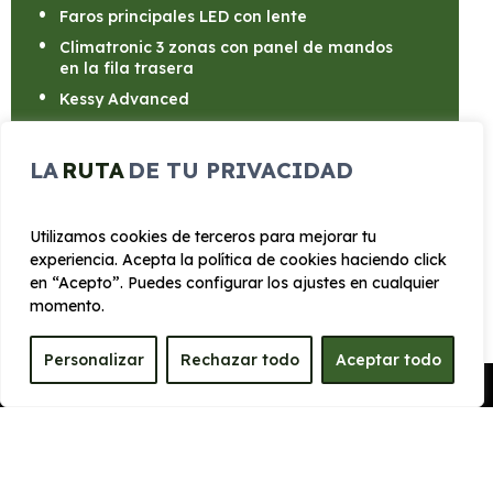
Faros principales LED con lente
Climatronic 3 zonas con panel de mandos
en la fila trasera
Kessy Advanced
Portón eléctrico
Llantas de aleación de 46cm (18”) TEMPEST
LA
RUTA
DE TU PRIVACIDAD
Utilizamos cookies de terceros para mejorar tu
experiencia. Acepta la política de cookies haciendo click
en “Acepto”. Puedes configurar los ajustes en cualquier
CARROCERÍA
momento.
Personalizar
Rechazar todo
Aceptar todo
Largo
Alto
Pedir Presupuesto
4.519 mm
1.584 mm
Ancho
Maletero
1863 mm
508