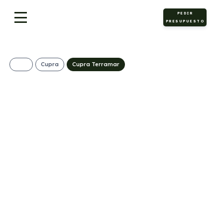
PEDIR
PRESUPUESTO
Cupra
Cupra Terramar
CUPRA Terramar
1.5 eTSI DSG
469€/Mes
Desde:
+ IVA
Híbrido
Automático
150cv
ECO
gasolina