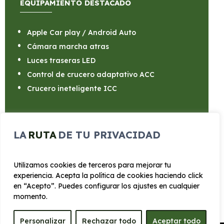
EQUIPAMIENTO DESTACADO
Apple Car play / Android Auto
Cámara marcha atras
Luces traseras LED
Control de crucero adaptativo ACC
Crucero ineteligente ICC
LA
RUTA
DE TU PRIVACIDAD
CARROCERÍA
Utilizamos cookies de terceros para mejorar tu
experiencia. Acepta la política de cookies haciendo click
Largo
Alto
en “Acepto”. Puedes configurar los ajustes en cualquier
4.840 mm
1.495 mm
momento.
Personalizar
Rechazar todo
Aceptar todo