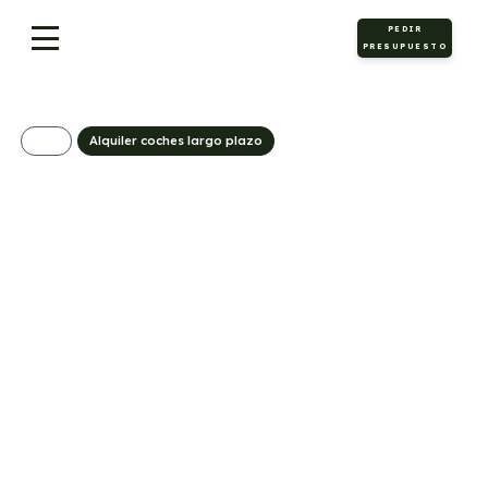
PEDIR
PRESUPUESTO
Alquiler coches largo plazo
BYD Seal 6 DM-I
Boost
459€/Mes
Desde:
+ IVA
Híbrido
Automático
184cv
0
enchufable