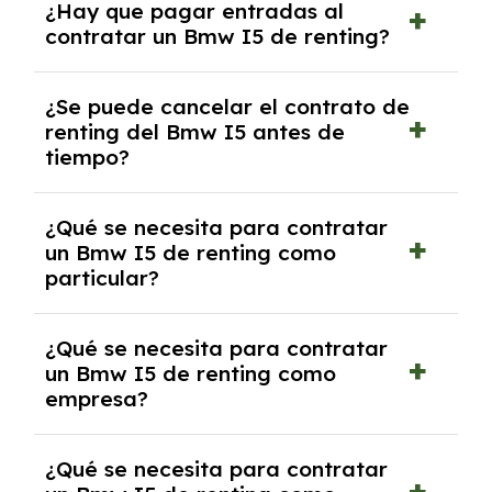
¿Hay que pagar entradas al
con el seguro a todo riesgo sin franquicia
contratar un Bmw I5 de renting?
incluido dentro de las cuotas mensuales.
No, con el renting tienes la ventaja de que no
¿Se puede cancelar el contrato de
tendrás que pagar ningún tipo de entrada
renting del Bmw I5 antes de
salvo en casos que lo exija el proveedor
tiempo?
debido al resultado del estudio de viabilidad
económica.
Generalmente, puedes rescindir el contrato,
¿Qué se necesita para contratar
pero puede haber penalizaciones por
un Bmw I5 de renting como
cancelación anticipada. Es importante revisar
particular?
las condiciones del contrato y hablar con un
experto que te asesore.
Se requiere DNI/NIE, justificante de ingresos
¿Qué se necesita para contratar
y, en algunos casos, una consulta de solvencia
un Bmw I5 de renting como
crediticia y un pago inicial.
empresa?
Necesitarás el CIF de la empresa,
¿Qué se necesita para contratar
documentación financiera y, en algunos