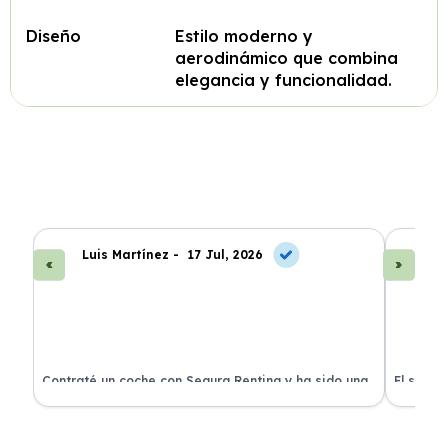
Diseño
Estilo moderno y
aerodinámico que combina
elegancia y funcionalidad.
Luis Martínez -
17 Jul, 2026
A
ra
Contraté un coche con Segura Renting y ha sido una
El servi
experiencia fantástica. Todo incluido y sin sorpresas.
proceso 