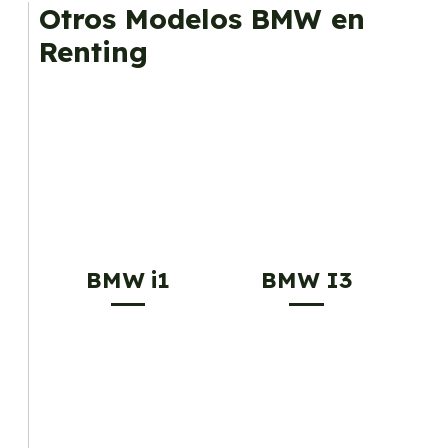
mantenimiento, seguro o depreciación, y si te
Otros Modelos BMW en
gusta cambiar de coche cada pocos años.
Renting
BMW i1
BMW I3