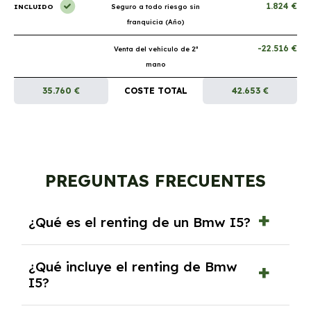
1.824 €
INCLUIDO
Seguro a todo riesgo sin
franquicia (Año)
-22.516 €
Venta del vehículo de 2ª
mano
35.760 €
COSTE TOTAL
42.653 €
PREGUNTAS FRECUENTES
¿Qué es el renting de un Bmw I5?
El renting de un Bmw I5 es un contrato de
¿Qué incluye el renting de Bmw
alquiler a largo plazo en el que pagas una
I5?
cuota mensual fija por el uso del coche
durante un periodo determinado,