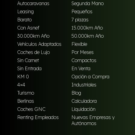
Autocaravanas
Segunda Mano
Leasing
Pequeños
Barato
7 plazas
Con Asnef
15.000km Año
30.000km Año
50.000km Año
Vehículos Adaptados
Flexible
Coches de Lujo
Por Meses
Sin Carnet
Compactos
Sin Entrada
En Venta
KM 0
Opción a Compra
4×4
Industriales
Turismo
Blog
Berlinas
Calculadora
Coches GNC
Liquidación
Renting Empleados
Nuevas Empresas y
Autónomos