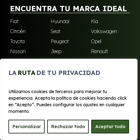
ENCUENTRA TU MARCA IDEAL
Fiat
Hyundai
Kia
Citroën
Seat
Volkswagen
Toyota
Peugeot
Opel
Nissan
Jeep
Renault
Cupra
Audi
Omoda
BMW
Dacia
Mazda
LA
RUTA
DE TU PRIVACIDAD
Skoda
Ford
Todas las marcas
Utilizamos cookies de terceros para mejorar tu
experiencia. Acepta la política de cookies haciendo click
en “Acepto”. Puedes configurar los ajustes en cualquier
ENCUÉNTRANOS
momento.
Puebla de Soto
San Javier
Personalizar
Rechazar todo
Aceptar todo
Sangonera Verde
Santa Cruz