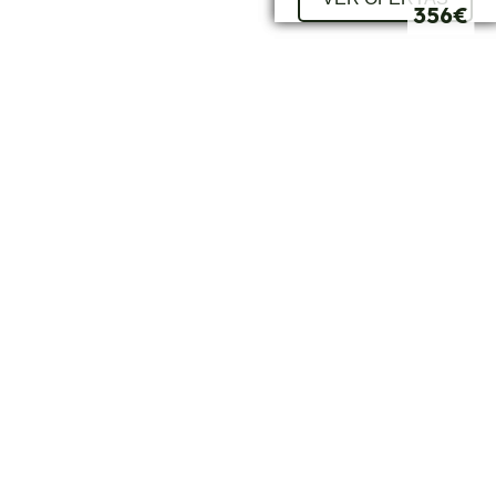
345€
356€