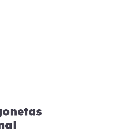
gonetas
nal