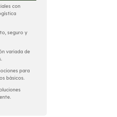
iales con
gística
to, seguro y
ón variada de
.
mociones para
os básicos.
oluciones
ente.