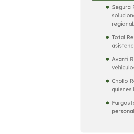
Segura R
solucion
regional
Total Re
asistenc
Avanti R
vehículo
Chollo R
quienes 
Furgosta
personal