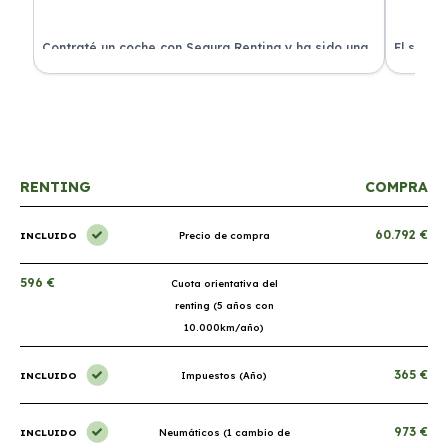
ra
Contraté un coche con Segura Renting y ha sido una
El servi
experiencia fantástica. Todo incluido y sin sorpresas.
proceso 
RENTING
COMPRA
60.792 €
INCLUIDO
Precio de compra
596 €
Cuota orientativa del
renting (5 años con
10.000km/año)
365 €
INCLUIDO
Impuestos (Año)
973 €
INCLUIDO
Neumáticos (1 cambio de