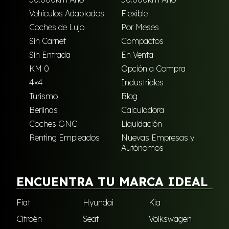
Vehículos Adaptados
Flexible
Coches de Lujo
Por Meses
Sin Carnet
Compactos
Sin Entrada
En Venta
KM 0
Opción a Compra
4×4
Industriales
Turismo
Blog
Berlinas
Calculadora
Coches GNC
Liquidación
Renting Empleados
Nuevas Empresas y
Autónomos
ENCUENTRA TU MARCA IDEAL
Fiat
Hyundai
Kia
Citroën
Seat
Volkswagen