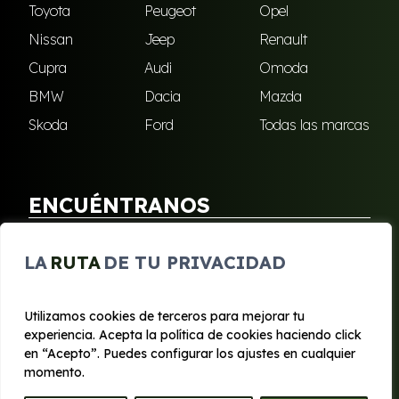
Toyota
Peugeot
Opel
Nissan
Jeep
Renault
Cupra
Audi
Omoda
BMW
Dacia
Mazda
Skoda
Ford
Todas las marcas
ENCUÉNTRANOS
Puebla de Soto
San Javier
LA
RUTA
DE TU PRIVACIDAD
Sangonera Verde
Santa Cruz
Utilizamos cookies de terceros para mejorar tu
experiencia. Acepta la política de cookies haciendo click
© 2020 - 2026 Segura Renting
en “Acepto”. Puedes configurar los ajustes en cualquier
Aviso legal y Privacidad
|
Política de cookies
|
Términos
momento.