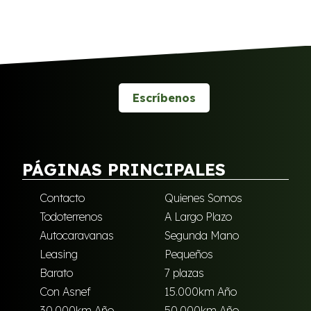
Escríbenos
PÁGINAS PRINCIPALES
Contacto
Quienes Somos
Todoterrenos
A Largo Plazo
Autocaravanas
Segunda Mano
Leasing
Pequeños
Barato
7 plazas
Con Asnef
15.000km Año
30.000km Año
50.000km Año