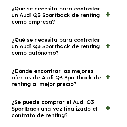
Se requiere DNI/NIE, justificante de ingresos
¿Qué se necesita para contratar
y, en algunos casos, una consulta de solvencia
un Audi Q3 Sportback de renting
crediticia y un pago inicial.
como empresa?
Necesitarás el CIF de la empresa,
¿Qué se necesita para contratar
documentación financiera y, en algunos
un Audi Q3 Sportback de renting
casos, un informe de solvencia de la empresa
como autónomo?
y un pago inicial.
Se necesita DNI/NIE, alta en el régimen de
¿Dónde encontrar las mejores
autónomos, justificante de ingresos y, en
ofertas de Audi Q3 Sportback de
algunos casos, un informe fiscal y un pago
renting al mejor precio?
inicial.
En nuestra página web podrás encontrar las
¿Se puede comprar el Audi Q3
mejores ofertas de vehículos de renting con
Sportback una vez finalizado el
todos los gastos incluidos y sin pagar
contrato de renting?
entradas.